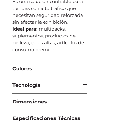
Es una solución confiable para 
tiendas con alto tráfico que 
necesitan seguridad reforzada 
sin afectar la exhibición.
Ideal para:
 multipacks, 
suplementos, productos de 
belleza, cajas altas, artículos de 
consumo premium.
Colores
• 
Gris
Tecnología
• 
Negro
AM 
de 58 kHz o 
RF
 8.2 MHz
Dimensiones
Dimensiones internas:
Especificaciones Técnicas
• 200 × 150 × 80 mm
Dimensiones externas:
Resonadores (detección):
• 215 × 158 × 106 mm
 Aleación de Hierro (Fe), 