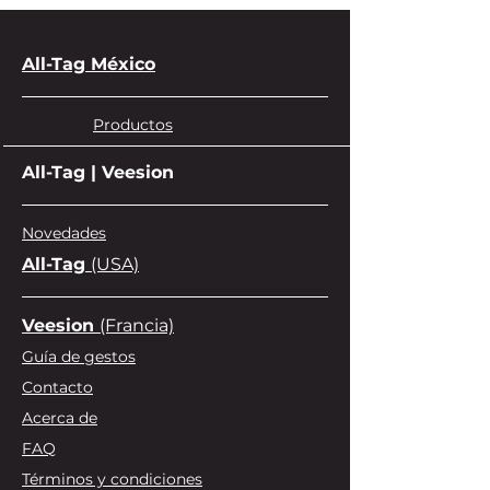
Níquel (Ni), Molibdeno (Mo) y 
Boro (B).
All-Tag México
Polarizador magnético:
 Aleación de 
Hierro (Fe)
 y 
Manganeso (Mn)
.
Productos
Carcasa:
All-Tag | Veesion
 r-PS/r-PE, base de r-PE/PET.
Adhesivo:
 Doble capa.
Novedades
Soporte de etiqueta:
All-Tag
(USA)
 Papel.
Embalaje:
Veesion
(Francia)
 Cartón 100 % reciclado con 
Guía de gestos
certificación FSC.
Contacto
Acerca de
FAQ
Términos y condiciones