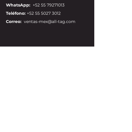
WhatsApp:
+52 55 79271013
Teléfono:
+52 55 5027 3012
Correo:
ventas-mex@all-tag.com