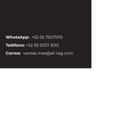
WhatsApp:
+52 55 79271013
Teléfono:
+52 55 5027 3012
Correo:
ventas-mex@all-tag.com